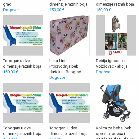
grad
dimenzije raznih boja
dimenzije raznih boja
Dogovor
150,00 €
150,00 €
Tobogan u dve
Luka Line -
Dečija igraonica -
dimenzije raznih boja
Proizvodnja bebi
Voždovac - akcija
150,00 €
dušeka - Beograd
Dogovor
Dogovor
Tobogani u dve
Tobogani u dve
Kolica za bebe, bebi
dimenzije raznih boja
dimenzije raznih boja
oprema, odeća i