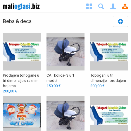
Beba & deca
Prodajem tohogane u
CAT kolica- 3 u 1
Tobogani u tri
tri dimenzije u raznim
model
dimenzije - prodajem
bojama
150,00 €
200,00 €
200,00 €