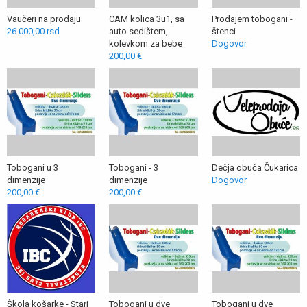
Vaučeri na prodaju
CAM kolica 3u1, sa
Prodajem tobogani -
26.000,00 rsd
auto sedištem,
štenci
kolevkom za bebe
Dogovor
200,00 €
Tobogani u 3
Tobogani - 3
Dečja obuća Čukarica
dimenzije
dimenzije
Dogovor
200,00 €
200,00 €
Škola košarke - Stari
Tobogani u dve
Tobogani u dve